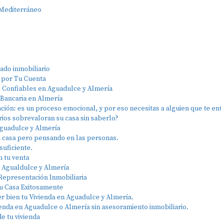
 Mediterráneo
ado inmobiliario
 por Tu Cuenta
s Confiables en Aguadulce y Almería
 Bancaria en Almería
ción: es un proceso emocional, y por eso necesitas a alguien que te en
rios sobrevaloran su casa sin saberlo?
Aguadulce y Almería
tu casa pero pensando en las personas.
suficiente.
n tu venta
n Agualdulce y Almería
 Representación Inmobiliaria
Tu Casa Exitosamente
er bien tu Vivienda en Aguadulce y Almería.
enda en Aguadulce o Almería sin asesoramiento inmobiliario.
e tu vivienda