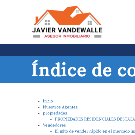
Índice de c
Inicio
Nuestros Agentes
propiedades
PROPIEDADES RESIDENCIALES DESTAC
Vendedores
El mito de vender rápido en el mercado in