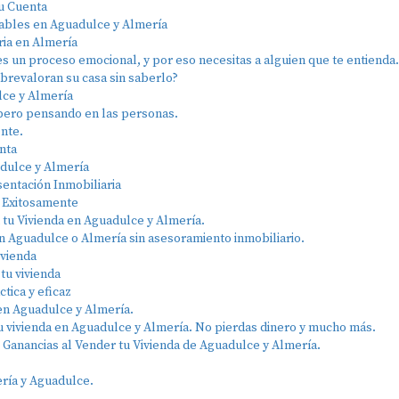
u Cuenta
iables en Aguadulce y Almería
ria en Almería
es un proceso emocional, y por eso necesitas a alguien que te entienda.
obrevaloran su casa sin saberlo?
lce y Almería
 pero pensando en las personas.
ente.
enta
ldulce y Almería
entación Inmobiliaria
a Exitosamente
n tu Vivienda en Aguadulce y Almería.
n Aguadulce o Almería sin asesoramiento inmobiliario.
ivienda
tu vivienda
tica y eficaz
 en Aguadulce y Almería.
tu vivienda en Aguadulce y Almería. No pierdas dinero y mucho más.
Ganancias al Vender tu Vivienda de Aguadulce y Almería.
ría y Aguadulce.